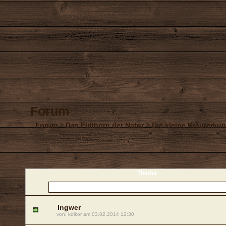
Forum
Forum
>
Das Füllhorn der Natur
>
Die kleine Kräuterku
Thema
Ingwer
von: kolkor am 03.02.2014 12:30