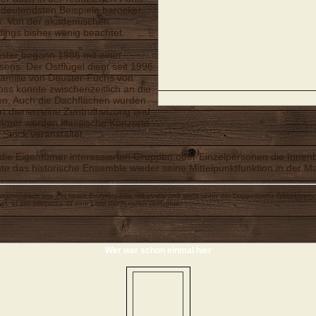
edeutendsten Beispiele barocker
en. Von der akademischen
dings bisher wenig beachtet.
ster begann 1986 mit einer
ns. Der Ostflügel dient seit 1996
Familie von Deuster-Fuchs von
s konnte zwischenzeitlich an die
en, Auch die Dachflächen wurden
 dienen eine Zentralheizung und
ommer werden klassische Konzerte
 Stock veranstaltet.
ie Eigentümer interessierten Gruppen oder Einzelpersonen die Innenb
e das historische Ensemble wieder seine Mittelpunktfunktion in der 
urgpreppach
aus der freien Enzyklopädie
Wikipedia
und steht unter der Doppellizenz
GNU-Lizenz 
ng
). In der Wikipedia ist eine
Liste der Autoren
verfügbar.
Wer war schon einmal hier