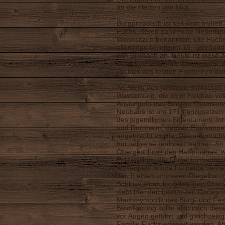
an die Herren von Milz.
Burgpreppach ist seit dem frühen 
Fuchs, deren zahlreiche Nebenlini
Wohnsitzen benannten. Die Fuch
allerdings bereits im 16. Jahrhun
von Bimbach an. Heute ist diese al
im Mannesstamm erloschen, die der
Tochter des letzten Freiherren d
An Stelle des heutigen Schlosses 
Wasserburg, die beim Neubau volls
Ansitz geht das Burg im Ortsnam
Neubaus ist um 1715 anzusetzen
des jugendlichen Eigentümers Jo
und Dornheim, dessen Ehewappen
angebracht wurde. Das anspruchs
nur teilweise realisiert werden. S
Obergeschoss des Hauptbaues, we
Eckpavillons die Flügel turmartig
Außenputz wurde bis heute verzich
durch einen schmalen Riegelbau 
Schloss einen kastellartigen Char
sieht hier den bewussten Rückgrif
Machtsymbolik des Burg- und Fes
Bevölkerung sollte also nach diese
vor Augen geführt und gleichzeitig 
Familie Fuchs erinnert werden. A