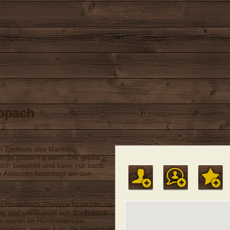
ppach
im Zentrum des Marktes
rge (Unterfranken). Die große,
noch bewohnt und kann nur nach
Anlässen besichtigt werden.
n Breitebach (Preppach) im Ort. Im
ng und ein Runold von Breitebach
r waren im Hochmittelalter
neberg, später kam die Herrschaft