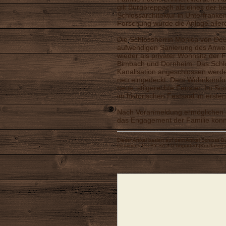
gilt Burgpreppach als eines der b
Schlossarchitektur in Unterfrank
Forschung wurde die Anlage aller
Die Schlossherrin Monica von Deu
aufwendigen Sanierung des Anwese
wieder als privater Wohnsitz der 
Bimbach und Dornheim. Das Schlos
Kanalisation angeschlossen werd
neu eingedeckt. Dem Wohnkomfort
neue, stilgerechte Fenster. Im S
im historischen Festsaal im ersten
Nach Voranmeldung ermöglichen d
das Engagement der Familie konnt
Dieser Artikel basiert auf dem Artikel
Schloss B
Commons CC-BY-SA 3.0 Unported
(
Kurzfassu