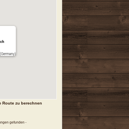
ach
(Germany)
e Route zu berechnen
tungen gefunden -