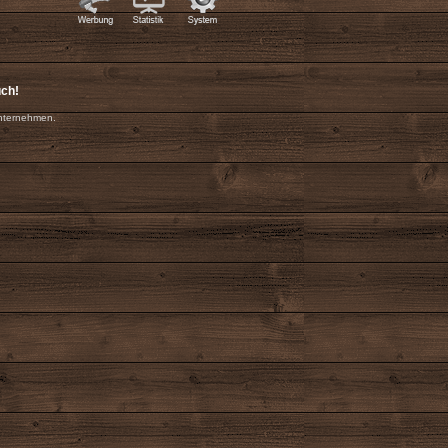
uch!
nternehmen.