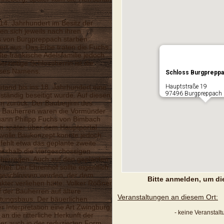
14. Jahrhundert im Besitz der
en sich jeweils nach ihren
s von Burgpreppach starben
dert aus. Das Erbe traten die Fuchs
te fränkische Adelsfamilie jedoch
zeitige Schlossherrin ist die
ieses Namens.
Schloss Burgprepp
stand bis ins 18. Jahrhundert eine
Hauptstraße 19
97496 Burgpreppach 
tändig beseitigt wurde. Auf diesen
en zurück. Der Baubeginn des
. Bauherren waren die Vormünder
hann Philipp Fuchs von Bimbach
 später über dem Hauptportal
volle Baukonzept konnte jedoch
o fehlt etwa das geplante zweite
shalb die viergeschossigen
 überragen. Auch auf den geplanten
tet. Der Ehrenhof sollte eigentlich
geschlossen werden, der dem
Bitte anmelden, um di
akter verliehen hätte. Volker Rößner
f der Bauherren auf ältere
Veranstaltungen an diesem Ort:
tungsbaus. Der bäuerlichen
r Interpretation eine Art Zwingburg
- keine Veranstal
an die ritterliche Herkunft der
ber auch in der reduzierten Form