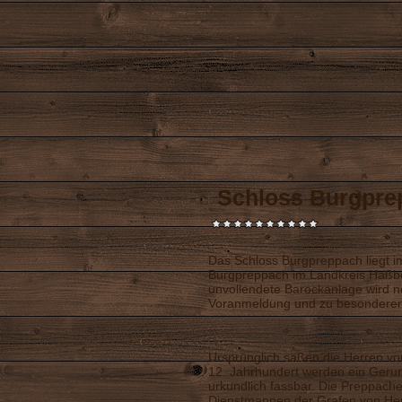
Schloss Burgpre
Das Schloss Burgpreppach liegt 
Burgpreppach im Landkreis Haßbe
unvollendete Barockanlage wird 
Voranmeldung und zu besonderen 
Ursprünglich saßen die Herren vo
12. Jahrhundert werden ein Geru
urkundlich fassbar. Die Preppache
Dienstmannen der Grafen von Hen