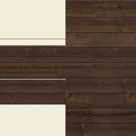
esichtigung des Schlosses. Durch
Marktgemeinde zurückgewinnen.
für freie Dokumentation
und
Creative