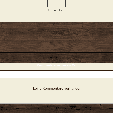
+ Ich war hier +
Kommentare zu diesem Ort
- keine Kommentare vorhanden -