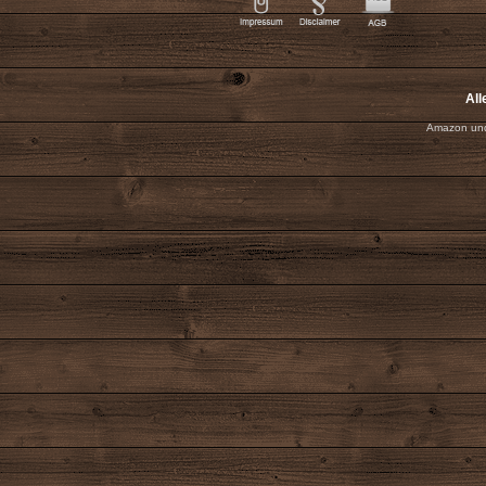
All
Amazon und