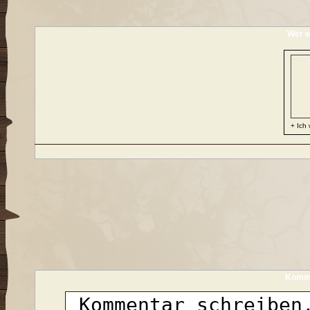
Wer w
+ Ich 
Komme