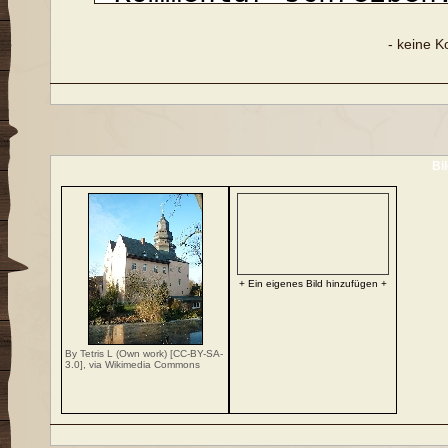
- keine 
Bi
+ Ein eigenes Bild hinzufügen +
By Tetris L (Own work) [
CC-BY-SA-
3.0
],
via Wikimedia Commons