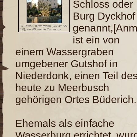
Schloss oder
Burg Dyckhof
genannt,[Anm
By Tetris L (Own work) [
CC-BY-SA-
3.0
],
via Wikimedia Commons
ist ein von
einem Wassergraben
umgebener Gutshof in
Niederdonk, einen Teil de
heute zu Meerbusch
gehörigen Ortes Büderich.
Ehemals als einfache
Wasserburg errichtet, wur