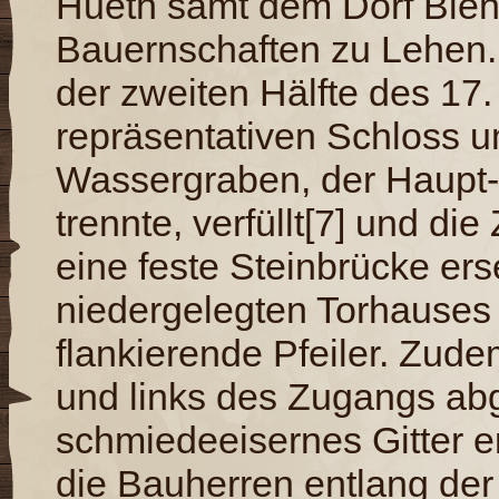
Hueth samt dem Dorf Bie
Bauernschaften zu Lehen. 
der zweiten Hälfte des 17
repräsentativen Schloss u
Wassergraben, der Haupt-
trennte, verfüllt[7] und d
eine feste Steinbrücke erse
niedergelegten Torhauses 
flankierende Pfeiler. Zud
und links des Zugangs abg
schmiedeeisernes Gitter er
die Bauherren entlang de