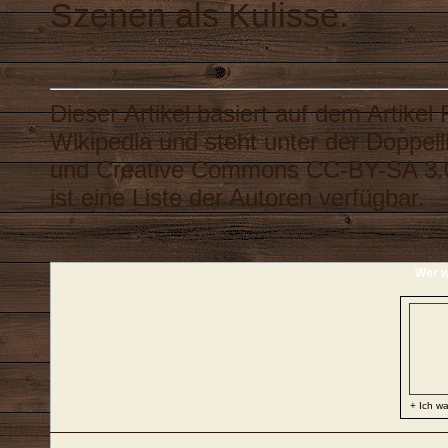
Szenen als Kulisse.
Dieser Artikel basiert auf dem Artikel
Wikipedia
und steht unter der Doppel
und
Creative Commons CC-BY-SA 3.
ist eine
Liste der Autoren
verfügbar.
Wer w
+ Ich wa