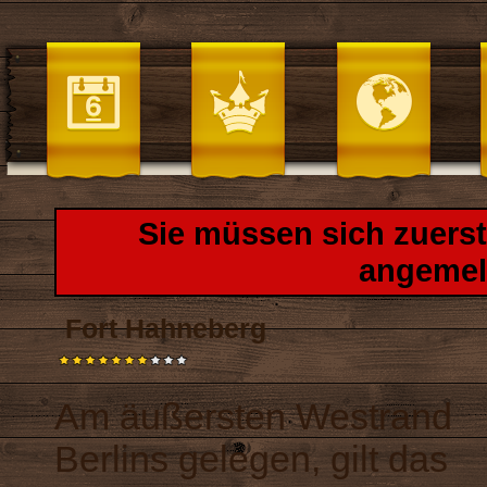
Sie müssen sich zuers
angemel
Fort Hahneberg
Am äußersten Westrand
Berlins gelegen, gilt das