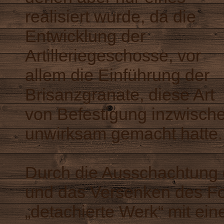
realisiert wurde, da die
Entwicklung der
Artilleriegeschosse, vor
allem die Einführung der
Brisanzgranate, diese Art
von Befestigung inzwisch
unwirksam gemacht hatte.
Durch die Ausschachtung
und das Versenken des For
„detachierte Werk“ mit ei