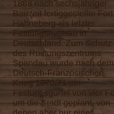
1888 nach sechsjähriger
Bauzeit fertiggestellte Fort
Hahneberg als letzter
Festungsneubau in
Deutschland. Zum Schutz
des Rüstungszentrums
Spandau wurde nach dem
Deutsch-Französischen
Krieg 1870/71 ein
Festungsgürtel von vier Fo
um die Stadt geplant, von
denen aber nur eines