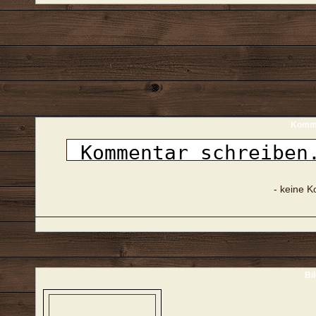
Komme
- keine 
Bi