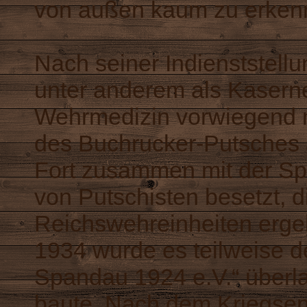
von außen kaum zu erken
Nach seiner Indienststell
unter anderem als Kaserne
Wehrmedizin vorwiegend m
des Buchrucker-Putsches 
Fort zusammen mit der Spa
von Putschisten besetzt, d
Reichswehreinheiten erge
1934 wurde es teilweise 
Spandau 1924 e.V.“ überla
baute. Nach dem Kriegsen