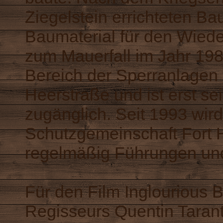
Ziegelstein errichteten B
Baumaterial für den Wiede
zum Mauerfall im Jahr 198
Bereich der Sperranlagen
Heerstraße und ist erst sei
zugänglich. Seit 1993 wird
Schutzgemeinschaft Fort H
regelmäßig Führungen und
Für den Film Inglourious 
Regisseurs Quentin Taranti