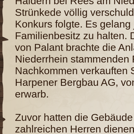
Haldern bei Rees am Niede
Strünkede völlig verschu
Konkurs folgte. Es gelang
Familienbesitz zu halten. 
von Palant brachte die An
Niederrhein stammenden F
Nachkommen verkauften S
Harpener Bergbau AG, von
erwarb.
Zuvor hatten die Gebäude 
zahlreichen Herren diene