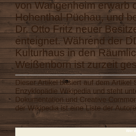
von Wangenheim erwarb d
Hohenthal-Püchau, und be
Dr. Otto Fritz neuer Besit
enteignet. Während der DD
Kulturhaus in den Räumlic
Weißenborn ist zurzeit ge
Dieser Artikel basiert auf dem Artikel
Enzyklopädie
Wikipedia
und steht unt
Dokumentation
und
Creative Common
der Wikipedia ist eine
Liste der Autor
Wer w