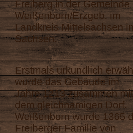
Freiberg in der Gemeinde
Weißenborn/Erzgeb. im
Landkreis Mittelsachsen i
Sachsen.
Erstmals urkundlich erwäh
wurde das Gebäude im
Jahre 1213 zusammen mi
dem gleichnamigen Dorf.
Weißenborn wurde 1365 d
Freiberger Familie von