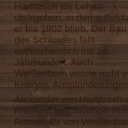
Hartitzsch als Lehen
übergeben, in deren Besit
er bis 1802 blieb. Der Bau
des Schlosses fällt
wahrscheinlich ins 14.
Jahrhundert. Auch
Weißenborn wurde nicht 
Kriegen, Ausplünderungen
Alexander von Hartitzsch 
Rittergut an Christoph Sch
Rittmeister von Weißenbac