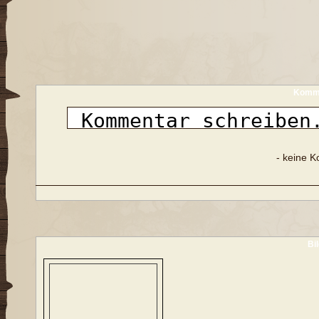
Komme
- keine 
Bi