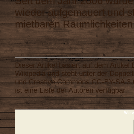
Seit dem Jahr 2006 wurde
wieder aufgemauert und st
mietbaren Räumlichkeiten 
Dieser Artikel basiert auf dem Artikel
Wikipedia
und steht unter der Doppel
und
Creative Commons CC-BY-SA 3.
ist eine
Liste der Autoren
verfügbar.
Wer w