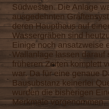
Südwesten. Die Anlage wa
ausgedehnten Gräftensy
deren Haupthaus auf einer
Wassergräben sind heutzut
Einige noch ansatzweise 
Wallanlage lassen darauf 
früheren Zeiten komplett 
war. Da für eine genaue D
Bausubstanz keinerlei Que
wurden die bisherigen Ein
Merkmale vorgenommen.