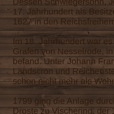
Dessen Schwiegersohn, Jo
17. Jahrhundert als Besit
1627 in den Reichsfreiher
Im 18. Jahrhundert war es
Grafen von Nesselrode, in
befand. Unter Johann Fra
Landscron und Reichenste
schon nicht mehr als Wohn
1799 ging die Anlage durc
Droste zu Vischering, der