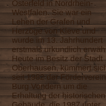
Osterfeld in Nordrhein-
Westfalen. Sie war ein
Lehen der Grafen und
Herzöge von Kleve und
wurde im 13. Jahrhundert
erstmals urkundlich erwäh
Heute im Besitz der Stadt
Oberhausen, kümmert sic
seit 1982 der Förderverein
Burg Vondern um die
Erhaltung der historischen
Gebäude, die 1987 unter