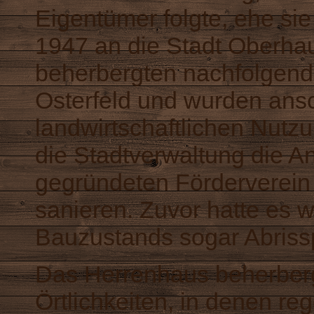
Eigentümer folgte, ehe si
1947 an die Stadt Oberh
beherbergten nachfolgend
Osterfeld und wurden ans
landwirtschaftlichen Nutz
die Stadtverwaltung die 
gegründeten Förderverein
sanieren. Zuvor hatte es 
Bauzustands sogar Abriss
Das Herrenhaus beherber
Örtlichkeiten, in denen re