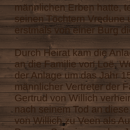
männlichen Erben hatte, te
seinen Töchtern Vredune un
erstmals von einer Burg d
Durch Heirat kam die Anla
an die Familie von Loë. W
der Anlage um das Jahr 15
männlicher Vertreter der F
Gertrud von Willich verhei
nach seinem Tod an diese 
von Willich zu Veen als Au