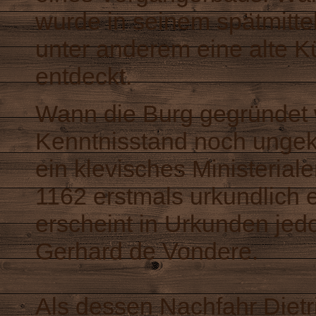
wurde in seinem spätmitte
unter anderem eine alte 
entdeckt.
Wann die Burg gegründet 
Kenntnisstand noch ungekl
ein klevisches Ministerial
1162 erstmals urkundlich e
erscheint in Urkunden jed
Gerhard de Vondere.
Als dessen Nachfahr Dietr