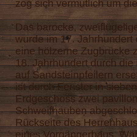
zog sich vermutlich um di
Das barocke, zweiflügeli
wurde im 17. Jahrhundert e
eine hölzerne Zugbrücke z
18. Jahrhundert durch die
auf Sandsteinpfeilern erse
ist durch Fenster in sieben
Erdgeschoss zwei pavillon
Schweifhauben abgeschlos
Rückseite des Herrenhause
eines Vorgängerbaus. Wäh