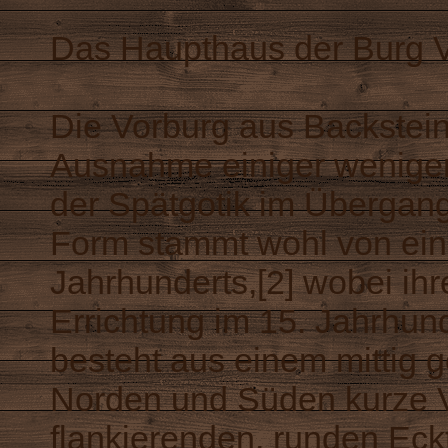
Das Haupthaus der Burg V
Die Vorburg aus Backstei
Ausnahme einiger weniger
der Spätgotik im Übergang
Form stammt wohl von ei
Jahrhunderts,[2] wobei ihr
Errichtung im 15. Jahrhund
besteht aus einem mittig 
Norden und Süden kurze V
flankierenden, runden Ec