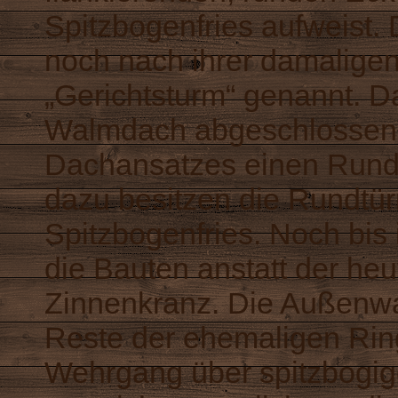
Spitzbogenfries aufweist
noch nach ihrer damalige
„Gerichtsturm“ genannt. 
Walmdach abgeschlossen 
Dachansatzes einen Rundb
dazu besitzen die Rundtü
Spitzbogenfries. Noch bis
die Bauten anstatt der he
Zinnenkranz. Die Außenwa
Reste der ehemaligen Rin
Wehrgang über spitzbogig