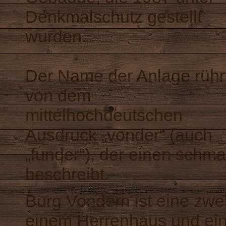
Denkmalschutz gestellt
wurden.
Der Name der Anlage rühr
von dem
mittelhochdeutschen
Ausdruck „vonder“ (auch
„funder“), der einen schm
beschreibt.
Burg Vondern ist eine zwe
einem Herrenhaus und ein