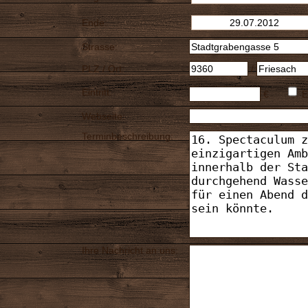
Ende:
Strasse:
PLZ / Ort:
/
Eintritt:
€
E
Webseite:
Terminbeschreibung:
Ihre Nachricht an uns: