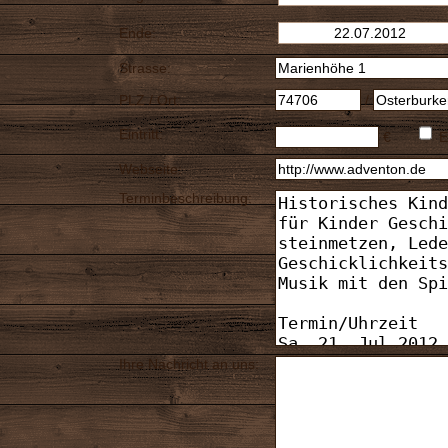
Ende:
Strasse:
PLZ / Ort:
/
Eintritt:
€
E
Webseite:
Terminbeschreibung:
Ihre Nachricht an uns: