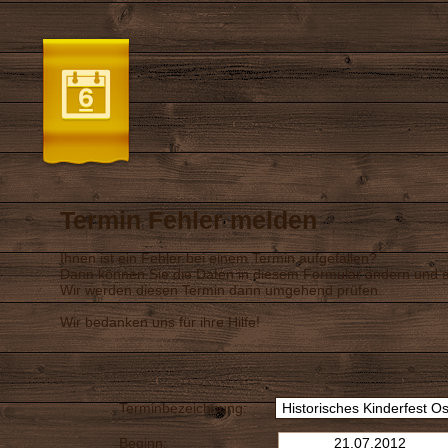
Termin Fehler melden
Ihnen ist ein Fehler bei einem Termin aufgefallen?
Dann können Sie die Daten in diesem Formular ändern und a
Wir werden diesen Termin dann umgehend prüfen.
Wir bedanken uns für ihre Hilfe!
Terminbezeichnung:
Beginn: