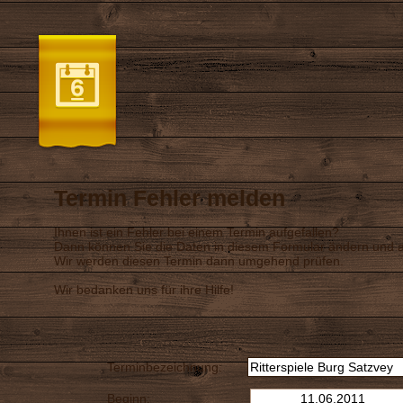
Termin Fehler melden
Ihnen ist ein Fehler bei einem Termin aufgefallen?
Dann können Sie die Daten in diesem Formular ändern und a
Wir werden diesen Termin dann umgehend prüfen.
Wir bedanken uns für ihre Hilfe!
Terminbezeichnung:
Beginn: