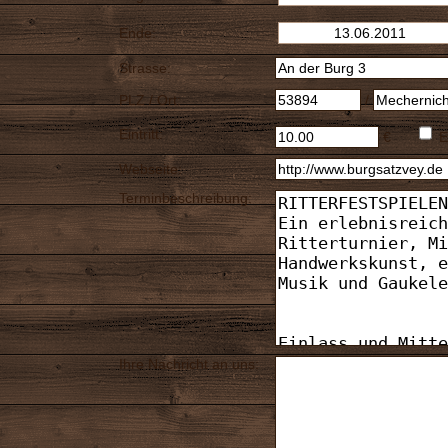
Ende:
Strasse:
PLZ / Ort:
/
Eintritt:
€
E
Webseite:
Terminbeschreibung:
Ihre Nachricht an uns: