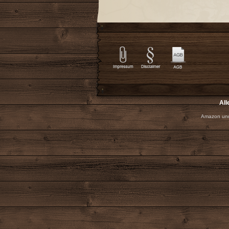
All
Amazon und