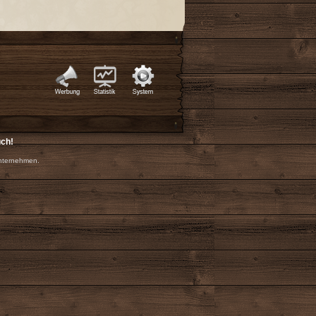
uch!
nternehmen.