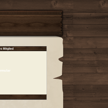
es Mitglied
rmular