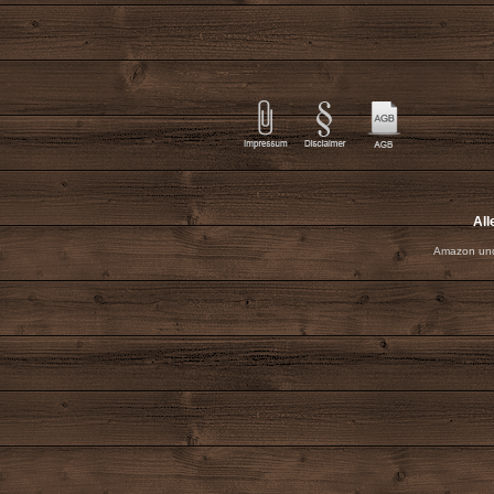
All
Amazon und