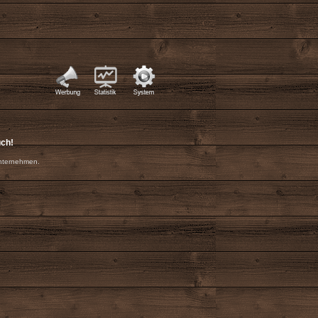
uch!
nternehmen.