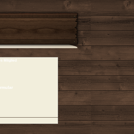
es Mitglied
rmular