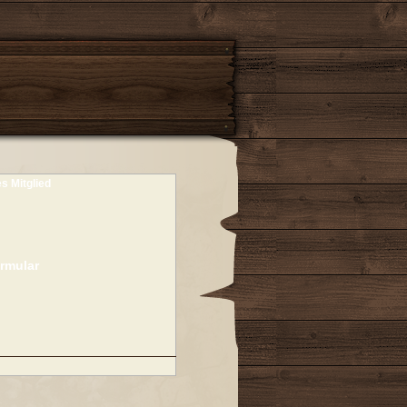
es Mitglied
rmular