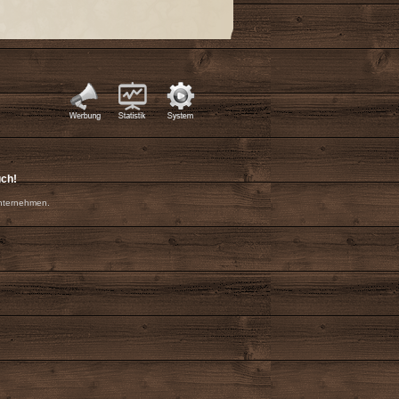
uch!
nternehmen.