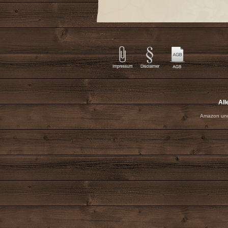
All
Amazon und