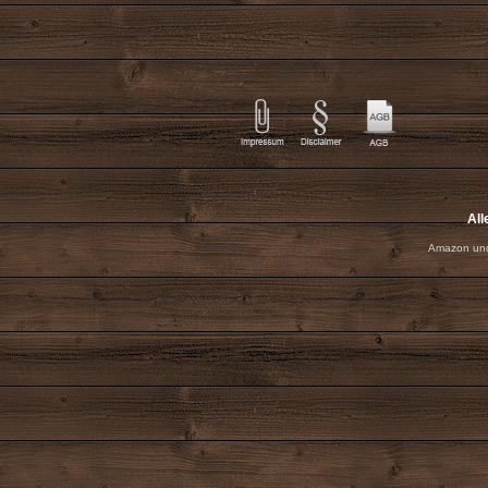
All
Amazon und