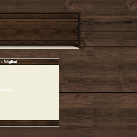
es Mitglied
rmular