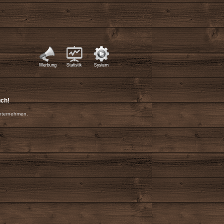
uch!
nternehmen.