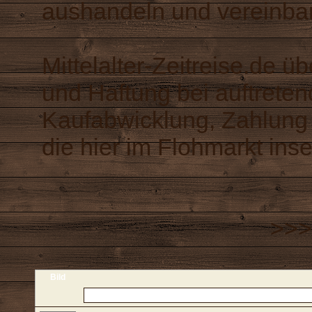
aushandeln und vereinba
Mittelalter-Zeitreise.de 
und Haftung bei auftrete
Kaufabwicklung, Zahlung 
die hier im Flohmarkt inse
>>>
Bild