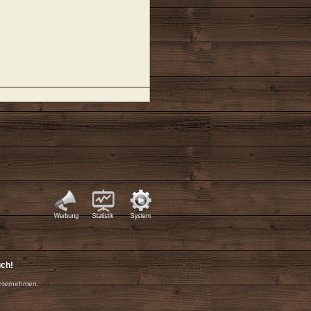
uch!
nternehmen.