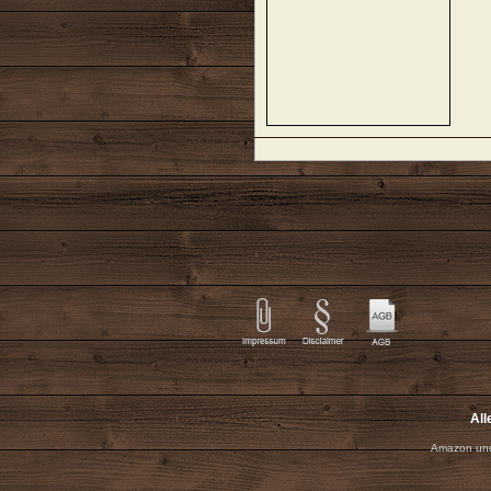
All
Amazon und