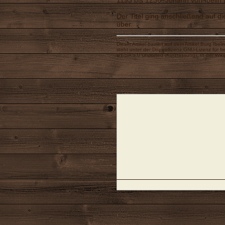
1193 bis 1236: Johann von Ibelin (
Der Titel ging anschließend auf d
über.
Dieser Artikel basiert auf dem Artikel
Burg Ibeli
steht unter der Doppellizenz
GNU-Lizenz für fr
BY-SA 3.0 Unported
(
Kurzfassung
). In der Wik