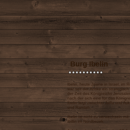
Burg Ibelin
Ibelin, heute Jawne in Israel, im
war seit der Antike ein strategisch
der Zeit des Königreichs Jerusale
nach der sich eine für das Königr
Ibelin liegt zwischen Jaffa und A
und Ramlah.
Ibelin ist nicht zu verwechseln mit
Ibillin im Nordbezirk.