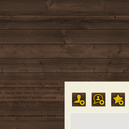
 Römischen Reich Iamnia genannt,
 wichtiger Ort. Im 12. Jahrhundert,
m, stand hier eine Kreuzfahrerburg,
eich wesentliche Familie nannte.
skalon in der Nähe von Montgisard
 der arabisch-israelischen Stadt