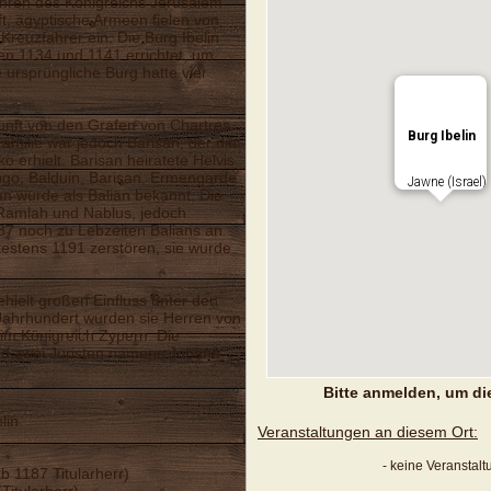
ahren des Königreichs Jerusalem
ft, ägyptische Armeen fielen von
 Kreuzfahrer ein. Die Burg Ibelin
en 1134 und 1141 errichtet, um
 ursprüngliche Burg hatte vier
rkunft von den Grafen von Chartres
Burg Ibelin
amilie war jedoch Barisan, der die
 erhielt. Barisan heiratete Helvis
go, Balduin, Barisan, Ermengarde
Jawne (Israel)
an wurde als Balian bekannt. Die
 Ramlah und Nablus, jedoch
187 noch zu Lebzeiten Balians an
ätestens 1191 zerstören, sie wurde
ehielt großen Einfluss unter den
Jahrhundert wurden sie Herren von
 im Königreich Zypern. Die
ind zwei Juristen namens Johann
Bitte anmelden, um di
lin
Veranstaltungen an diesem Ort:
- keine Veranstal
ab 1187 Titularherr)