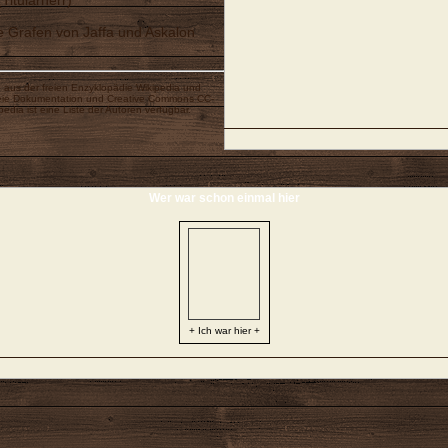
Titularherr)
ie Grafen von Jaffa und Askalon
n
aus der freien Enzyklopädie
Wikipedia
und
eie Dokumentation
und
Creative Commons CC-
ipedia ist eine
Liste der Autoren
verfügbar.
Wer war schon einmal hier
+ Ich war hier +