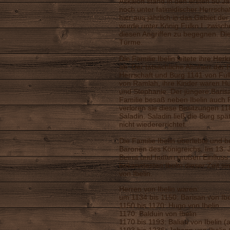
Askalon stand in den ersten 50 J
noch unter fatimidischer Herrscha
hier aus jährlich in das Gebiet der
wurde unter König Fulko I. zwisch
diesen Angriffen zu begegnen. Die
Türme.
Die Familie Ibelin leitete ihre He
ab. Der tatsächliche Ahnherr der F
Herrschaft und Burg 1141 von Fulko
von Ramlah, ihre Kinder waren Hu
und Stephanie. Der jüngere Baris
Familie besaß neben Ibelin auch
verloren sie diese Besitzungen 1
Saladin. Saladin ließ die Burg sp
nicht wiedererrichtet.
Die Familie Ibelin überlebte und b
Baronen des Königreichs. Im 13. 
Beirut und hatten großen Einfluss
bekanntesten Ibelin dieser Zeit s
von Ibelin.
Herren von Ibelin waren:
um 1134 bis 1150: Barisan von Ibe
1150 bis 1170: Hugo von Ibelin
1170: Balduin von Ibelin
1170 bis 1193: Balian von Ibelin (