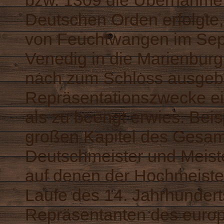
bzw. 1309 die Übernahme
Deutschen Orden erfolgte,
von Feuchtwangen im Sep
Venedig in die Marienbur
nach zum Schloss ausgebau
Repräsentationszwecke ei
als zu beengt erwies. Beis
großen Kapitel des Gesam
Deutschmeister und Meist
auf denen der Hochmeiste
Laufe des 14. Jahrhundert
Repräsentanten des europ