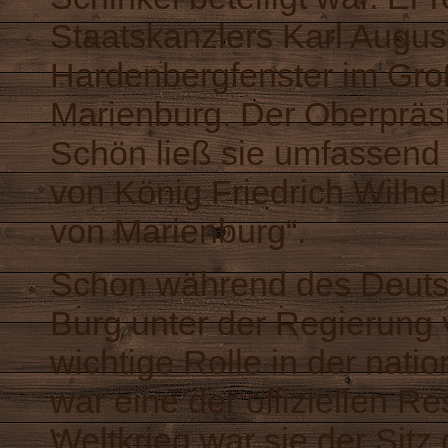
Staatskanzlers Karl Augus
Hardenbergfenster im Groß
Marienburg. Der Oberpräs
Schön ließ sie umfassend r
von König Friedrich Wilhel
von Marienburg“.
Schon während des Deutsc
Burg unter der Regierung v
wichtige Rolle in der nati
war eine der offiziellen R
Weltkrieg war sie der Sit