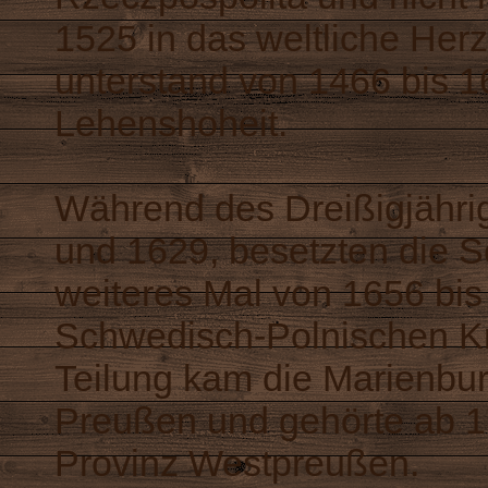
1525 in das weltliche He
unterstand von 1466 bis 1
Lehenshoheit.
Während des Dreißigjähri
und 1629, besetzten die 
weiteres Mal von 1656 bi
Schwedisch-Polnischen Kri
Teilung kam die Marienbu
Preußen und gehörte ab 1
Provinz Westpreußen.