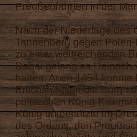
Preußenfahrten in der Mar
Nach der Niederlage des O
Tannenberg gegen Polen-L
zu einer weitreichenden B
Dabei gelang es Heinrich 
halten. Auch 1454 konnte
Erlichshausen die Burg zu
polnischen König Kasimir I
König unterstützte im Dre
des Ordens, den Preußisc