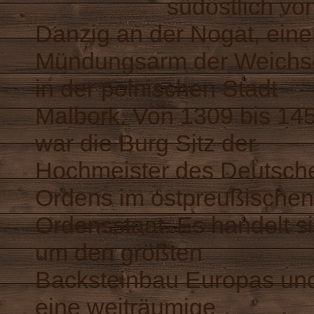
südöstlich vo
Danzig an der Nogat, ein
Mündungsarm der Weichse
in der polnischen Stadt
Malbork. Von 1309 bis 14
war die Burg Sitz der
Hochmeister des Deutsch
Ordens im ostpreußischen
Ordensstaat. Es handelt s
um den größten
Backsteinbau Europas un
eine weiträumige