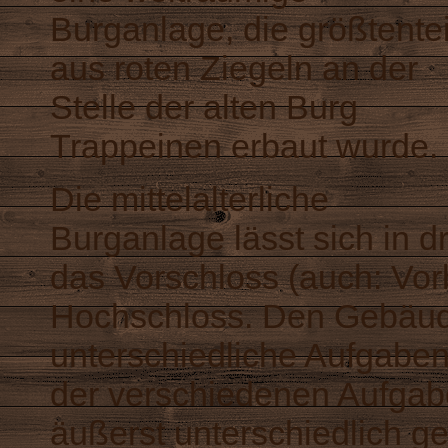
Burganlage, die größtentei
aus roten Ziegeln an der
Stelle der alten Burg
Trappeinen erbaut wurde.
Die mittelalterliche
Burganlage lässt sich in 
das Vorschloss (auch: Vor
Hochschloss. Den Gebäude
unterschiedliche Aufgaben
der verschiedenen Aufgabe
äußerst unterschiedlich ges