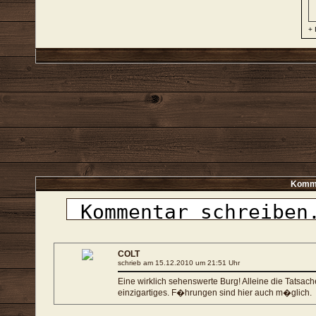
+ 
Komme
COLT
schrieb am 15.12.2010 um 21:51 Uhr
Eine wirklich sehenswerte Burg! Alleine die Tatsac
einzigartiges. F�hrungen sind hier auch m�glich.