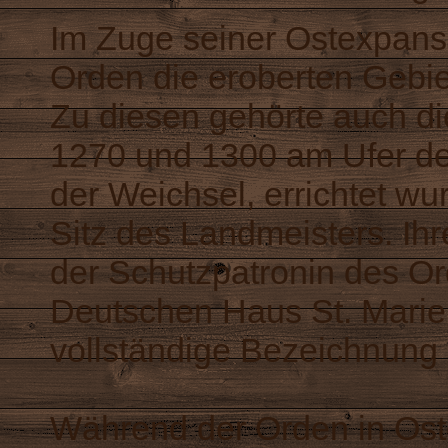
Im Zuge seiner Ostexpans
Orden die eroberten Gebi
Zu diesen gehörte auch di
1270 und 1300 am Ufer d
der Weichsel, errichtet wu
Sitz des Landmeisters. Ih
der Schutzpatronin des O
Deutschen Haus St. Marien
vollständige Bezeichnung
Während der Orden in Oste