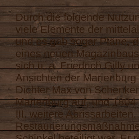
Durch die folgende Nutzu
viele Elemente der mittelal
und es gab sogar Pläne, 
eines neuen Magazinbaus
sich u. a. Friedrich Gilly 
Ansichten der Marienburg v
Dichter Max von Schenken
Marienburg auf, und 1804 
III. weitere Abrissarbeite
Restaurierungsmaßnahmen,
Schinkel beteiligt war. Er 