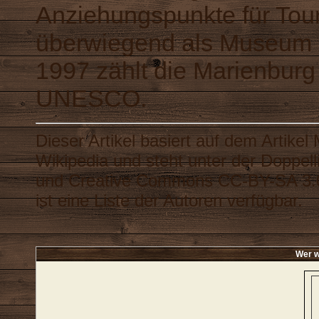
Anziehungspunkte für Touri
überwiegend als Museum 
1997 zählt die Marienburg
UNESCO.
Dieser Artikel basiert auf dem Artikel
Wikipedia
und steht unter der Doppel
und
Creative Commons CC-BY-SA 3.
ist eine
Liste der Autoren
verfügbar.
Wer w