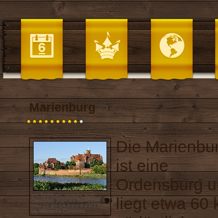
Marienburg
Die Marienbu
ist eine
Ordensburg u
von DerHexer; derivate work:
liegt etwa 60
Carschten (Eigenes Werk) [
GFDL
oder
CC-BY-SA-3.0-2.5-2.0-1.0
],
via Wikimedia Commons