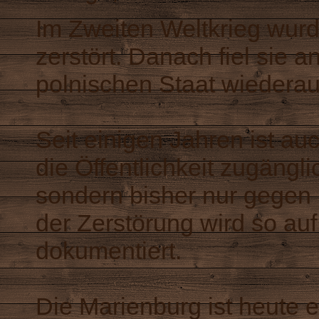
Im Zweiten Weltkrieg wurd
zerstört. Danach fiel sie
polnischen Staat wiederau
Seit einigen Jahren ist au
die Öffentlichkeit zugängli
sondern bisher nur gegen 
der Zerstörung wird so auf
dokumentiert.
Die Marienburg ist heute e