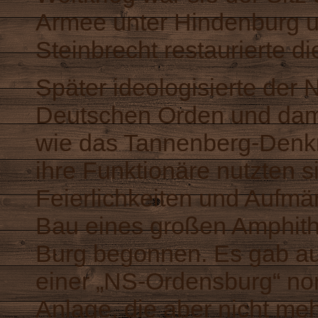
Armee unter Hindenburg u
Steinbrecht restaurierte d
Später ideologisierte der 
Deutschen Orden und dami
wie das Tannenberg-Denk
ihre Funktionäre nutzten s
Feierlichkeiten und Aufm
Bau eines großen Amphithe
Burg begonnen. Es gab a
einer „NS-Ordensburg“ nord
Anlage, die aber nicht meh