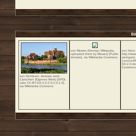
Bi
von Mewes (German Wikipedia,
von Hans 
uploaded there by Mewes) [Public
http://www
domain],
via Wikimedia Commons
weingartz
Leonce49 
SA-2.0-de
Commons
von DerHexer; derivate work:
Carschten (Eigenes Werk) [
GFDL
oder
CC-BY-SA-3.0-2.5-2.0-1.0
],
via Wikimedia Commons