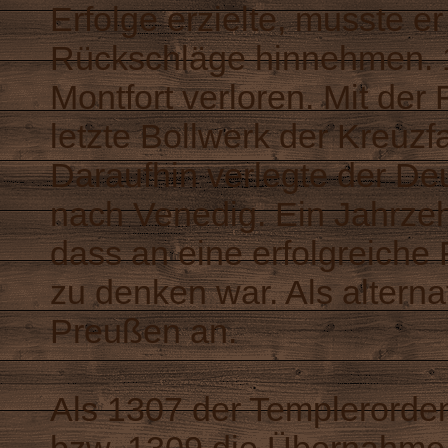
Erfolge erzielte, musste e
Rückschläge hinnehmen. 1
Montfort verloren. Mit der
letzte Bollwerk der Kreuzf
Daraufhin verlegte der De
nach Venedig. Ein Jahrzehn
dass an eine erfolgreiche
zu denken war. Als alterna
Preußen an.
Als 1307 der Templerorde