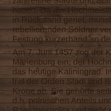
zahlreiche Städte und S
hatten. Da der Hochmeist
in Rückstand geriet, muss
rebellierenden Söldner ve
Festung kurzerhand an de
Am 7. Juni 1457 zog der K
Marienburg ein; der Hochm
das heutige Kaliningrad. 
trat der Orden Stadt und B
Krone ab. Sie gehörte se
d.h. polnischen Anteils u
Rzeczpospolita und nicht 