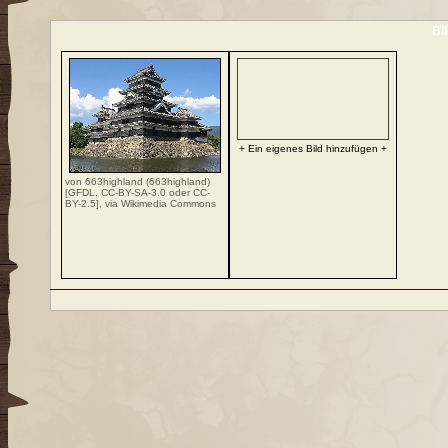
Bi
+ Ein eigenes Bild hinzufügen +
von 663highland (663highland)
[
GFDL
,
CC-BY-SA-3.0
oder
CC-
BY-2.5
],
via Wikimedia Commons