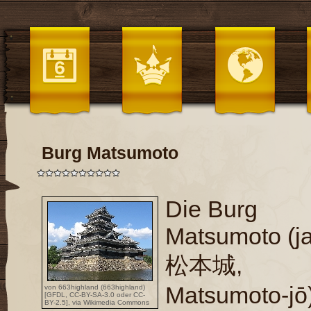
Burg Matsumoto
Die Burg
Matsumoto (ja
松本城,
Matsumoto-jō
von 663highland (663highland)
[
GFDL
,
CC-BY-SA-3.0
oder
CC-
BY-2.5
],
via Wikimedia Commons