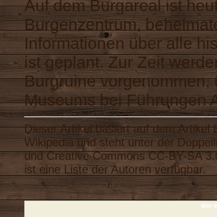
Auf dem Burgareal ist he
Burgenzentrum, beheimate
Informationen über alle h
ist geplant. Zur Zeit werd
Burgruine vorgenommen, ü
Museums bei Führungen A
Dieser Artikel basiert auf dem Artikel
Wikipedia
und steht unter der Doppel
und
Creative Commons CC-BY-SA 3.
ist eine
Liste der Autoren
verfügbar.
Wer w