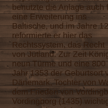
benutzte die Anlage auch 
eine Erweiterung ins
Baltische, und im Jahre 1
reformierte er hier das
Rechtssystem, das Recht
von Jütland. Zur Zeit Köni
neun Türme und eine 800 
Jahr 1353 der Geburtsort 
Dänemark, Tochter von Wa
dem Frieden von Vordingb
Vordingborg (1435) wichti