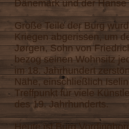
Dänemark und der Hanse 
Große Teile der Burg wur
Kriegen abgerissen, um de
Jørgen, Sohn von Friedrich
bezog seinen Wohnsitz jed
im 18. Jahrhundert zerstör
Nähe, einschließlich Isel
Treffpunkt für viele Künst
des 19. Jahrhunderts.
Heute ist Burg Vordingbor