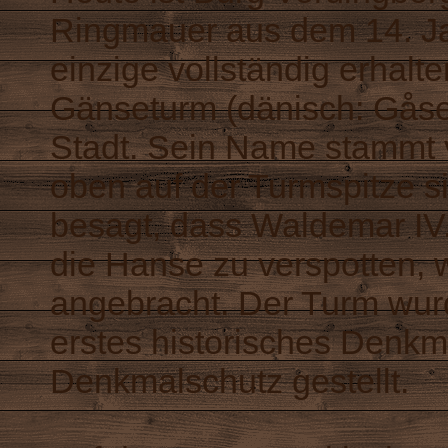
Ringmauer aus dem 14. Ja
einzige vollständig erhalt
Gänseturm (dänisch: Gåset
Stadt. Sein Name stammt 
oben auf der Turmspitze s
besagt, dass Waldemar IV
die Hanse zu verspotten, 
angebracht. Der Turm wu
erstes historisches Denkm
Denkmalschutz gestellt.