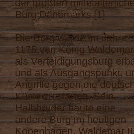
der größten mittelalterlich
Burg Dänemarks.[1]
Die Burg wurde im Jahre
1175 von König Waldemar 
als Verteidigungsburg erb
und als Ausgangspunkt, 
Angriffe gegen die deutsc
Küste zu starten. Sein
Halbbruder baute eine
andere Burg im heutigen
Kopenhagen. Waldemar II