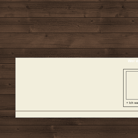
Wer w
+ Ich wa