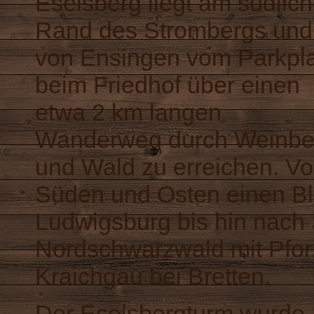
Eselsberg liegt am südlic
Rand des Strombergs und 
von Ensingen vom Parkpla
beim Friedhof über einen
etwa 2 km langen
Wanderweg durch Weinbe
und Wald zu erreichen. V
Süden und Osten einen Bl
Ludwigsburg bis hin nach
Nordschwarzwald mit Pfor
Kraichgau bei Bretten.
Der Eselsbergturm wurde