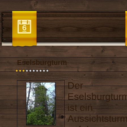
Eselsburgturm
Der
Eselsburgtur
ist ein
Aussichtstur