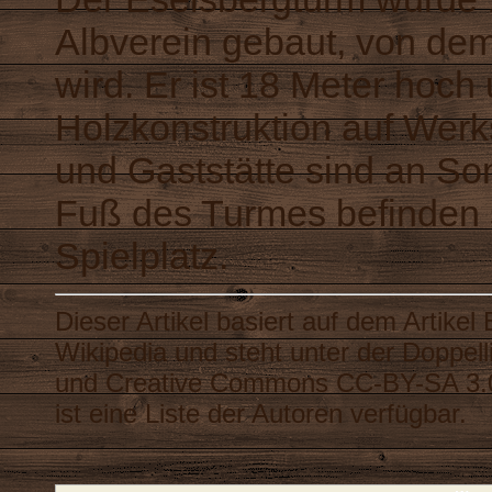
Albverein gebaut, von dem
wird. Er ist 18 Meter hoch
Holzkonstruktion auf Werk
und Gaststätte sind an So
Fuß des Turmes befinden s
Spielplatz.
Dieser Artikel basiert auf dem Artikel
Wikipedia
und steht unter der Doppel
und
Creative Commons CC-BY-SA 3.
ist eine
Liste der Autoren
verfügbar.