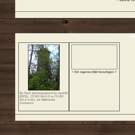
Bi
+ Ein eigenes Bild hinzufügen +
By Ssch (photographed by myself)
[
GFDL
,
CC-BY-SA-3.0
or
CC-BY-
SA-2.0-de
],
via Wikimedia
Commons