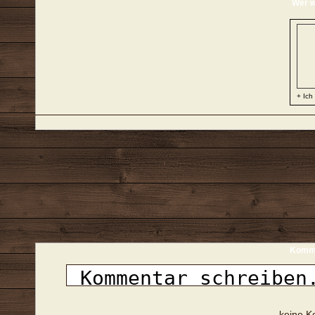
Wer w
+ Ich
Komme
- keine 