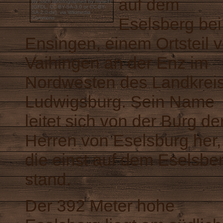
auf dem
By Ssch (photographed by myself)
[
GFDL
,
CC-BY-SA-3.0
or
CC-BY-
SA-2.0-de
],
via Wikimedia
Eselsberg bei
Commons
Ensingen, einem Ortsteil 
Vaihingen an der Enz im
Nordwesten des Landkrei
Ludwigsburg. Sein Name
leitet sich von der Burg de
Herren von Eselsburg her,
die einst auf dem Eselsbe
stand.
Der 392 Meter hohe