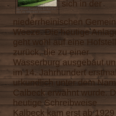
sich in der
By Khalid Rashid [
CC-BY-SA-2.0-
de
],
via Wikimedia Commons
niederrheinischen Gemei
Weeze. Die heutige Anlag
geht wohl auf eine Hofstel
zurück, die zu einer
Wasserburg ausgebaut u
im 14. Jahrhundert erstma
urkundlich unter dem Na
Calbeck erwähnt wurde. D
heutige Schreibweise
Kalbeck kam erst ab 1929 