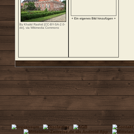
+ Ein eigenes Bild hinzufügen +
By Khalid Rashid [
CC-BY-SA-2.0-
de
],
via Wikimedia Commons