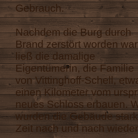
Gebrauch.
Nachdem die Burg durch
Brand zerstört worden war
ließ die damalige
Eigentümerin, die Familie
von Vittinghoff-Schell, etw
einen Kilometer vom urspr
neues Schloss erbauen. W
wurden die Gebäude stark z
Zeit nach und nach wieder