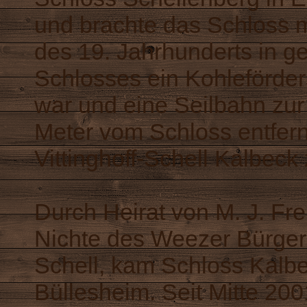
und brachte das Schloss 
des 19. Jahrhunderts in g
Schlosses ein Kohleförde
war und eine Seilbahn zur
Meter vom Schloss entfernt
Vittinghoff-Schell Kalbec
Durch Heirat von M. J. Frei
Nichte des Weezer Bürgerme
Schell, kam Schloss Kalbe
Büllesheim. Seit Mitte 20