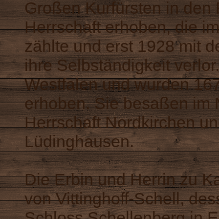
Großen Kurfürsten in den
Herrschaft erhoben, die i
zählte und erst 1928 mit
ihre Selbständigkeit verlo
Westfalen und wurden 167
erhoben. Sie besaßen im 
Herrschaft Nordkirchen u
Lüdinghausen.
Die Erbin und Herrin zu Ka
von Vittinghoff-Schell, de
Schloss Schellenberg in 