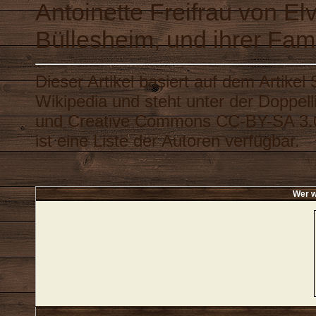
Antoinette Freifrau von El
Büllesheim, und ihrer Fam
Dieser Artikel basiert auf dem Artikel
Wikipedia
und steht unter der Doppel
und
Creative Commons CC-BY-SA 3.
ist eine
Liste der Autoren
verfügbar.
Wer w