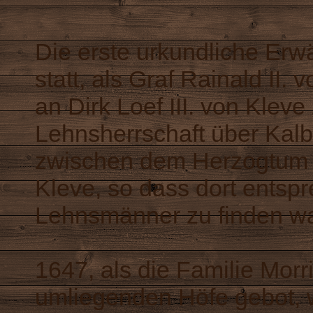
Die erste urkundliche Er
statt, als Graf Rainald II.
an Dirk Loef III. von Kleve
Lehnsherrschaft über Kalb
zwischen dem Herzogtum
Kleve, so dass dort entsp
Lehnsmänner zu finden w
1647, als die Familie Morr
umliegenden Höfe gebot, 