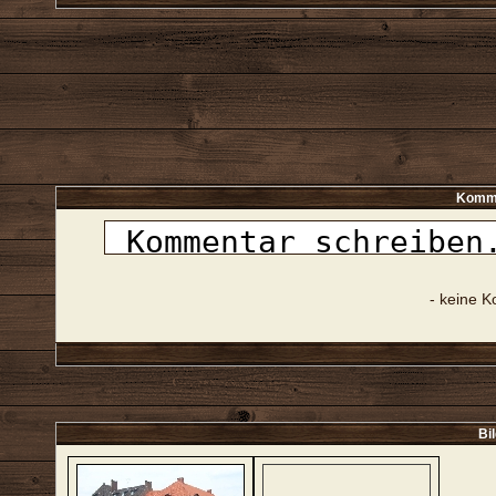
Komme
- keine 
Bi