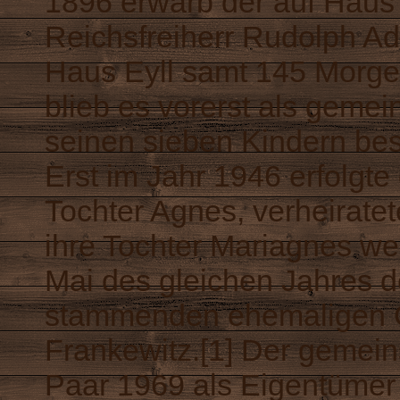
1896 erwarb der auf Haus
Reichsfreiherr Rudolph 
Haus Eyll samt 145 Morge
blieb es vorerst als geme
seinen sieben Kindern be
Erst im Jahr 1946 erfolgte 
Tochter Agnes, verheirate
ihre Tochter Mariagnes we
Mai des gleichen Jahres 
stammenden ehemaligen G
Frankewitz.[1] Der gemei
Paar 1969 als Eigentümer 