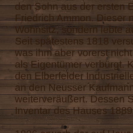
den Sohn aus der ersten E
Friedrich Ammon. Dieser nu
Wohnsitz, sondern lebte a
Seit spätestens 1818 vers
was ihm aber vorerst nicht
als Eigentümer verbürgt. 
den Elberfelder Industriel
an den Neusser Kaufman
weiterveräußert. Dessen 
Inventar des Hauses 1889 