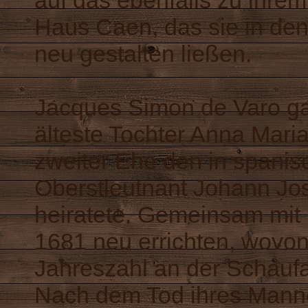
auf das ebenfalls zu ihre
Haus Caen, das sie in de
neu gestalten ließen.
Jacques Simon de Varo ga
älteste Tochter Anna Maria
zweiter Ehe den in spani
Oberstleutnant Johann Jos
heiratete. Gemeinsam mit 
1681 neu errichten, wovo
Jahreszahl an der Schau
Nach dem Tod ihres Mannes 