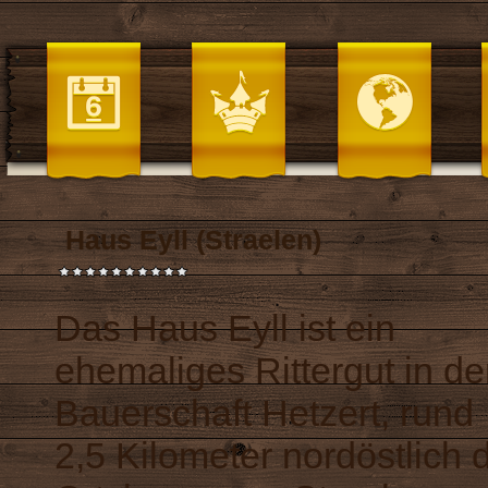
Haus Eyll (Straelen)
Das Haus Eyll ist ein
ehemaliges Rittergut in de
Bauerschaft Hetzert, rund
2,5 Kilometer nordöstlich 