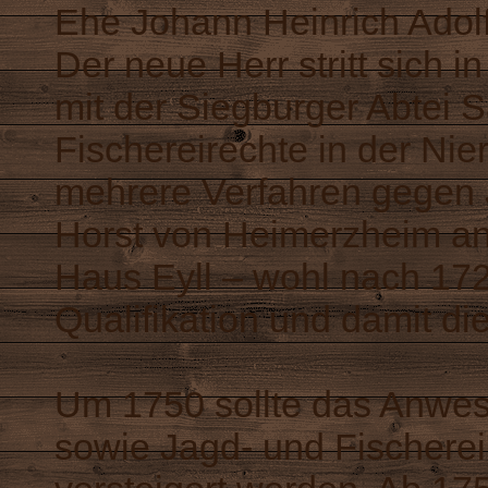
Ehe Johann Heinrich Adol
Der neue Herr stritt sich 
mit der Siegburger Abtei 
Fischereirechte in der Nie
mehrere Verfahren gegen 
Horst von Heimerzheim a
Haus Eyll – wohl nach 1724 
Qualifikation und damit di
Um 1750 sollte das Anwes
sowie Jagd- und Fischere