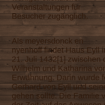
Veranstaltungen für
Besucher zugänglich.
Als meyersdonck en
nyenhoff findet Haus Eyll
21. Juli 1432[1] zwischen
Wilhelm und Katharina von
Erwähnung. Darin wurde fe
Gerhard von Eyll und sein
gehen sollte. Die Familie
der Zeit auf das Anwesen 