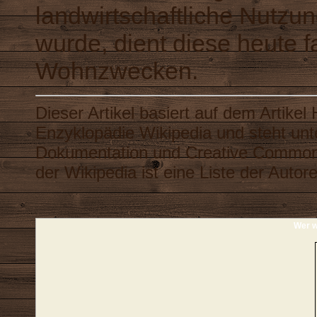
landwirtschaftliche Nutzun
wurde, dient diese heute f
Wohnzwecken.
Dieser Artikel basiert auf dem Artikel
Enzyklopädie
Wikipedia
und steht unt
Dokumentation
und
Creative Common
der Wikipedia ist eine
Liste der Autor
Wer w