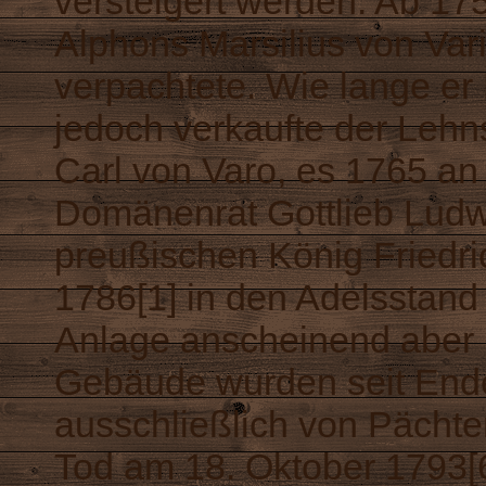
versteigert werden. Ab 17
Alphons Marsilius von Vari
verpachtete. Wie lange er 
jedoch verkaufte der Lehn
Carl von Varo, es 1765 an
Domänenrat Gottlieb Lud
preußischen König Friedri
1786[1] in den Adelsstand
Anlage anscheinend aber n
Gebäude wurden seit Ende
ausschließlich von Pächt
Tod am 18. Oktober 1793[6