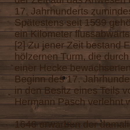
17. Jahrhunderts zumindest
Spätestens seit 1539 gehö
ein Kilometer flussabwärt
[2] Zu jener Zeit bestand
hölzernen Turm, die durc
einer Hecke bewachsenen 
Beginn des 17. Jahrhunde
in den Besitz eines Teils 
Hermann Pasch verlehnt 
1646 erwarben der damali