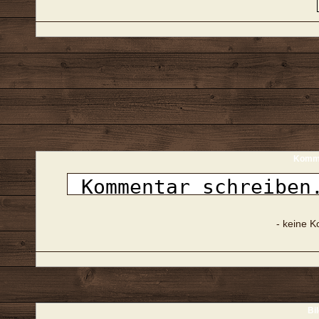
Komme
- keine 
Bi