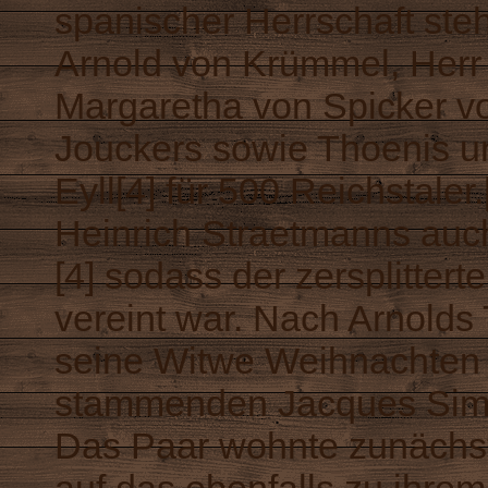
spanischer Herrschaft ste
Arnold von Krümmel, Herr 
Margaretha von Spicker 
Jouckers sowie Thoenis un
Eyll[4] für 500 Reichstaler
Heinrich Straetmanns auch
[4] sodass der zersplittert
vereint war. Nach Arnolds 
seine Witwe Weihnachten 
stammenden Jacques Simo
Das Paar wohnte zunächst