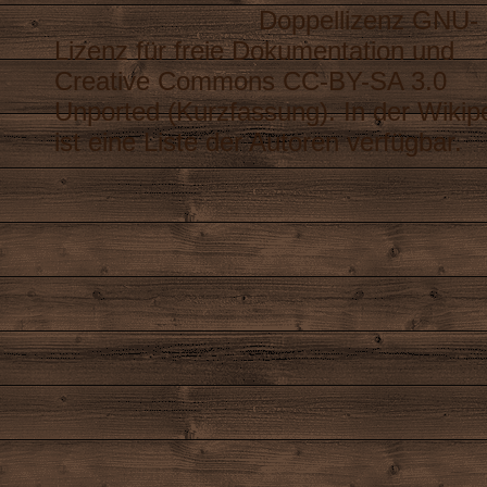
Doppellizenz
GNU-
Lizenz für freie Dokumentation
und
Creative Commons CC-BY-SA 3.0
Unported
(
Kurzfassung
). In der Wikip
ist eine
Liste der Autoren
verfügbar.