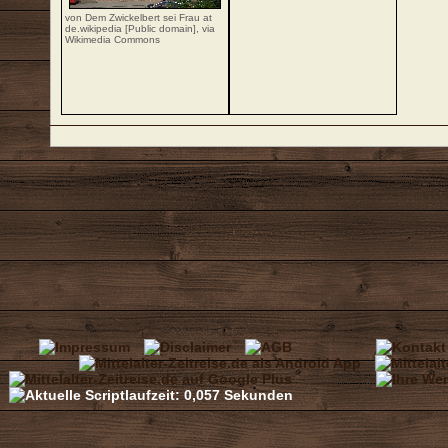
von Dem Zwickelbert sei Frau at
de.wikipedia [Public domain],
via
Wikimedia Commons