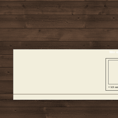
Wer w
+ Ich wa