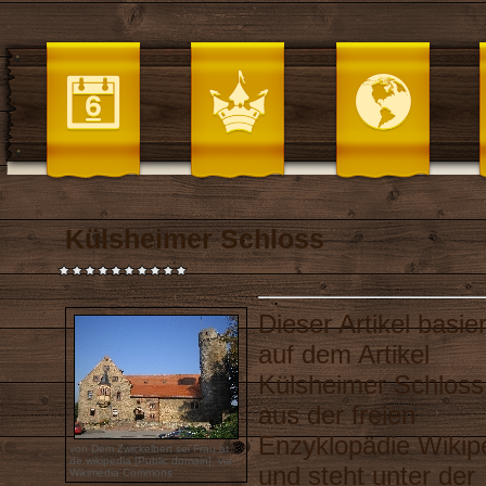
Külsheimer Schloss
Dieser Artikel basier
auf dem Artikel
Külsheimer Schloss
aus der freien
Enzyklopädie
Wikip
von Dem Zwickelbert sei Frau at
de.wikipedia [Public domain],
via
und steht unter der
Wikimedia Commons