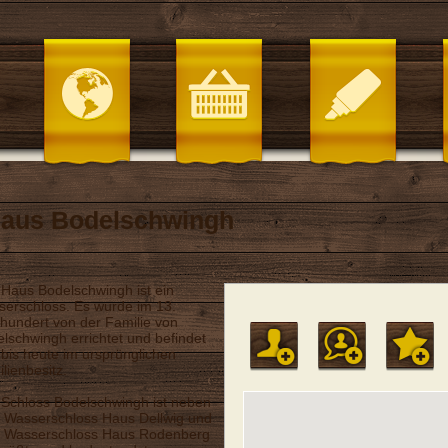
Haus Bodelschwingh
Haus Bodelschwingh ist ein
erschloss. Es wurde im 13.
hundert von der Familie von
lschwingh errichtet und befindet
 bis heute im ursprünglichen
lienbesitz.
Schloss Bodelschwingh ist neben
 Wasserschloss Haus Dellwig und
 Wasserschloss Haus Rodenberg