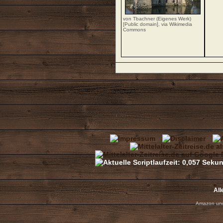
von Tbachner (Eigenes Werk)
[Public domain],
via Wikimedia
Commons
All
Amazon und