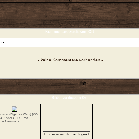
Kommentare zu diesem Ort
- keine Kommentare vorhanden -
Bilder zu diesem Ort
ckstet (Eigenes Werk) [
CC-
3.0
oder
GFDL
],
via
edia Commons
+ Ein eigenes Bild hinzufügen +