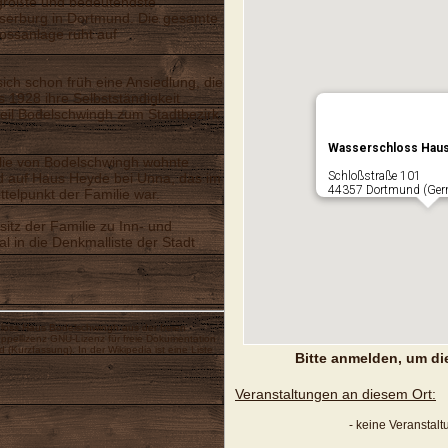
größte und bedeutendste
serburg in Dortmund. Die gesamte
ossanlage ruht auf
sich schon früh eine Ansiedlung, die
s 1928 ihre Selbstständigkeit
teil Bodelschwingh zum Stadtbezirk
Wasserschloss Haus
ilie von Bodelschwingh wohnte
Schloßstraße 101
 auf Haus Heyde bei Unna, das im
44357 Dortmund (Ger
ttelpunkt der Familie war.
itz der Familie zu Inn- und
 in die Denkmalliste der Stadt
loss Haus Bodelschwingh
aus der freien
oppellizenz
GNU-Lizenz für freie Dokumentation
d
(
Kurzfassung
). In der Wikipedia ist eine
Liste
Bitte anmelden, um di
Veranstaltungen an diesem Ort:
- keine Veranstal