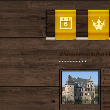
Wasserschloss 
Das 
Wass
Jahr
Bode
sich
Fami
Das 
dem
dem
von Tbachner (Eigenes Werk)
[Public domain],
via Wikimedia