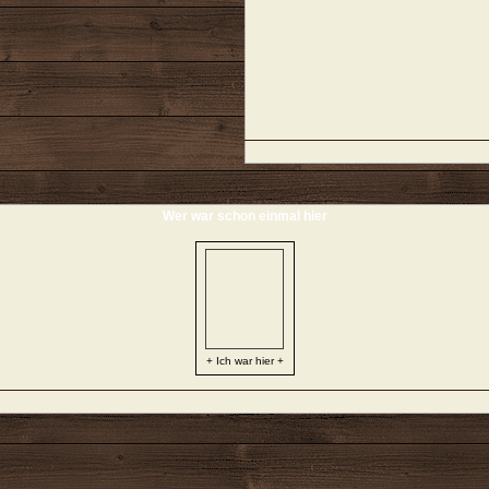
Wer war schon einmal hier
+ Ich war hier +