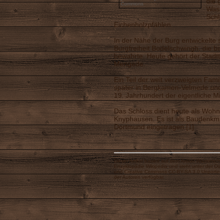
die 
Commons
Was
Schl
Eichenholzpfählen.
In der Nähe der Burg entwickelte 
Burgfreiheit Bodelschwingh, die bi
bewahrte. Heute gehört der Stadt
Mengede.
Ein Teil der weit verzweigten Fam
später in Bergkamen-Velmede und
19. Jahrhundert der eigentliche Mi
Das Schloss dient heute als Wohns
Knyphausen. Es ist als Baudenkmal
Dortmund eingetragen.[1]
Dieser Artikel basiert auf dem Artikel
Wassersch
Enzyklopädie
Wikipedia
und steht unter der D
und
Creative Commons CC-BY-SA 3.0 Unporte
der Autoren
verfügbar.