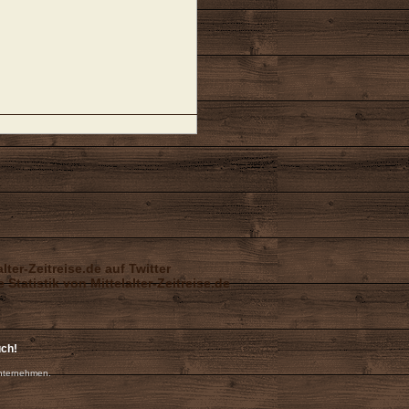
uch!
nternehmen.