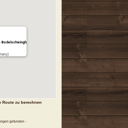
 Bodelschwingh
many)
e Route zu berechnen
tungen gefunden -