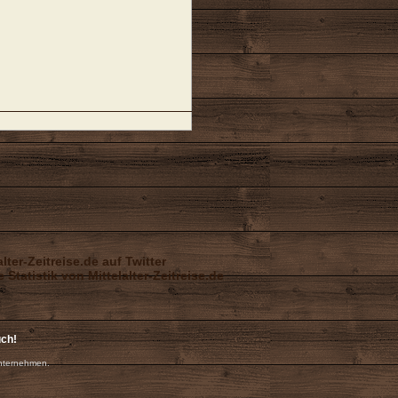
uch!
nternehmen.