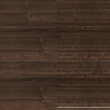
Barb
(1156) ausgegangen wird, sprech
Baubeginn 50 Jahre später. Vor al
die massive Schildmauer deuten a
In der 1. Hälfte des 13. Jahrhund
Kaiserslauterer Ministerialenges
handelte es sich um die Nachfahr
Lautern, der 1214 durch den König
mit dem Patronatsrecht zu Ramst
Burgverwalter nannten sich forta
gehörte eine Herrschaft, die sich
erstreckte: die am Fuße des Bur
Hohenecken sowie Erfenbach, Esp
Stockweiler, heute Stockborn. Alle
Kaiserslautern. Burg und Herrsch
als Reichslehen.
Mit Beginn der Neuzeit setzte d
ein. Im Bauernkrieg (1525) wurde
eingenommen. 1668 erfolgte eine 
Karl Ludwig von der Pfalz, die mit
endete. Während des Pfälzischen 
1689 durch französische Truppen 
Die Burg gilt unter Experten als 
Stauferzeit. Sie ist heute ein belie