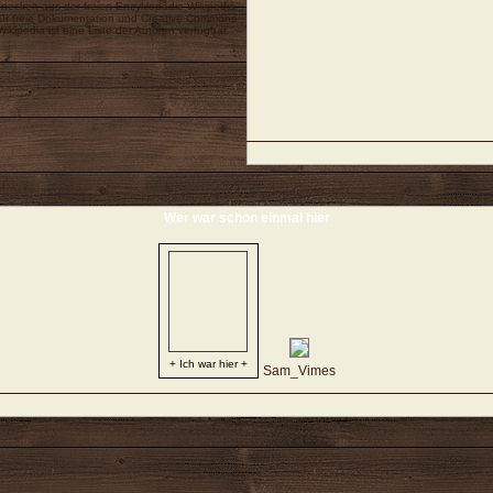
enecken
aus der freien Enzyklopädie
Wikipedia
ür freie Dokumentation
und
Creative Commons
 Wikipedia ist eine
Liste der Autoren
verfügbar.
Wer war schon einmal hier
+ Ich war hier +
Sam_Vimes