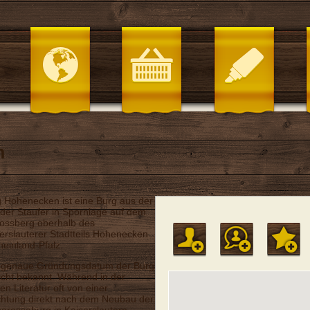
n
 Hohenecken ist eine Burg aus der
 der Staufer in Spornlage auf dem
ossberg oberhalb des
erslauterer Stadtteils Hohenecken
heinland-Pfalz.
 genaue Gründungsdatum der Burg
nicht bekannt. Während in der
ren Literatur oft von einer
chtung direkt nach dem Neubau der