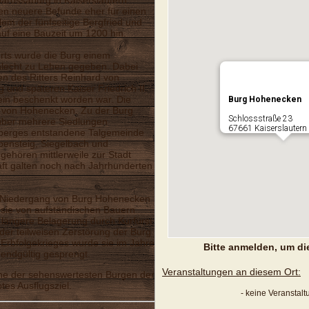
arossaburg in Kaiserslautern
en neuere Befunde eher für einen
lem der fünfseitige Bergfried und
uf eine Bauzeit um 1200 hin.
erts wurde die Burg einem
chlecht zu Lehen gegeben. Dabei
en des Ritters Reinhard von
 und späteren Kaiser Friedrich II.
ein beschenkt worden war. Die
Burg Hohenecken
n von Hohenecken. Zu der Burg
Schlossstraße 23
 über mehrere Siedlungen
67661 Kaiserslautern
gberges entstandene Talgemeinde
ensteig, Siegelbach und
 gehören mittlerweile zur Stadt
aft galten noch nach Jahrhunderten
er Niedergang von Burg Hohenecken
 sie von aufständischen Bauern
längere Belagerung durch Kurfürst
 der teilweisen Zerstörung der Burg
Erbfolgekrieges wurde sie im Jahre
Bitte anmelden, um di
endgültig gesprengt.
Veranstaltungen an diesem Ort:
eine der sehenswertesten Burgen der
btes Ausflugsziel.
- keine Veranstal