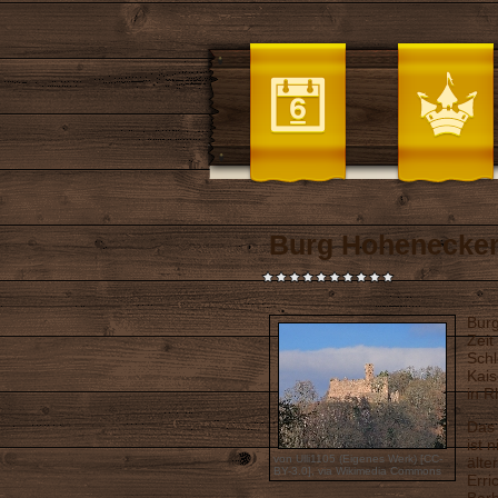
Burg Hohenecke
Burg
Zeit
Schl
Kais
in R
Das
ist 
von Ulli1105 (Eigenes Werk) [
CC-
älte
BY-3.0
],
via Wikimedia Commons
Erri