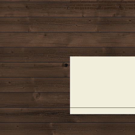
Dieser Artikel basiert auf dem Artikel
Burg Hoh
und steht unter der Doppellizenz
GNU-Lizenz f
CC-BY-SA 3.0 Unported
(
Kurzfassung
). In der