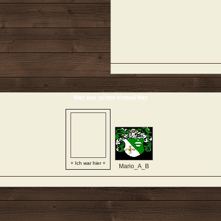
Wer war schon einmal hier
+ Ich war hier +
Mario_A_B