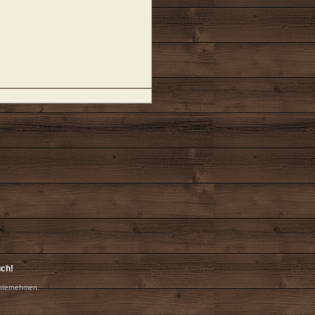
uch!
nternehmen.