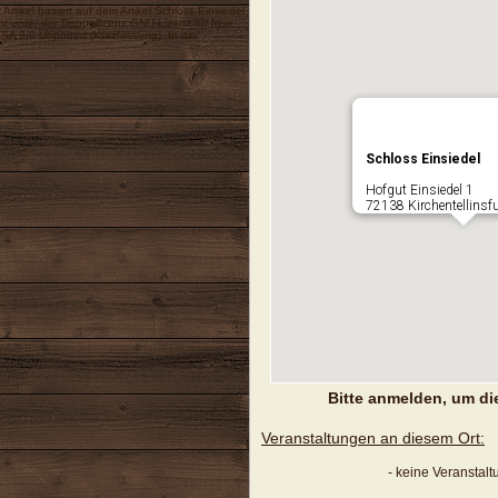
 Artikel basiert auf dem Artikel
Schloss Einsiedel
t unter der Doppellizenz
GNU-Lizenz für freie
SA 3.0 Unported
(
Kurzfassung
). In der
Schloss Einsiedel
Hofgut Einsiedel 1
72138 Kirchentellinsf
Bitte anmelden, um di
Veranstaltungen an diesem Ort:
- keine Veranstal