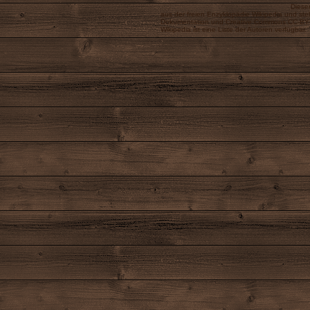
Dieser
aus der freien Enzyklopädie
Wikipedia
und steh
Dokumentation
und
Creative Commons CC-BY-
Wikipedia ist eine
Liste der Autoren
verfügbar.