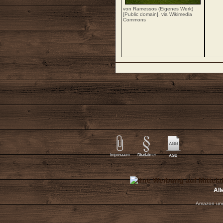
von Ramessos (Eigenes Werk)
[Public domain],
via Wikimedia
Commons
All
Amazon und