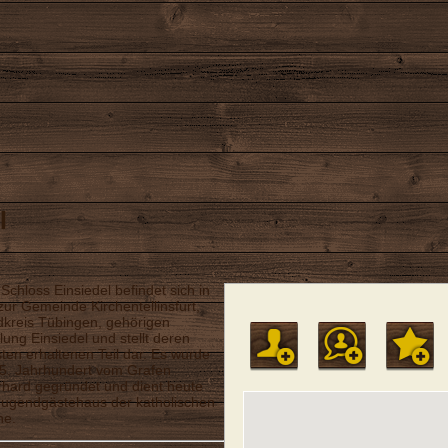
l
Schloss Einsiedel befindet sich in
zur Gemeinde Kirchentellinsfurt,
kreis Tübingen, gehörigen
lung Einsiedel und stellt deren
sten erhaltenen Teil dar. Es wurde
5. Jahrhundert vom Grafen
hard gegründet und dient heute
Jugendgästehaus der katholischen
he.