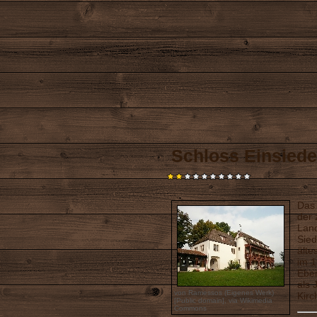
Schloss Einsiede
Das 
der 
Land
Sied
älte
im 1
Eber
als 
von Ramessos (Eigenes Werk)
Kirc
[Public domain],
via Wikimedia
Commons