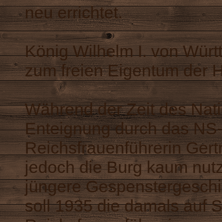
neu errichtet.
König Wilhelm I. von Würt
zum freien Eigentum der 
Während der Zeit des Nat
Enteignung durch das NS
Reichsfrauenführerin Gert
jedoch die Burg kaum nutzt
jüngere Gespenstergeschic
soll 1935 die damals auf