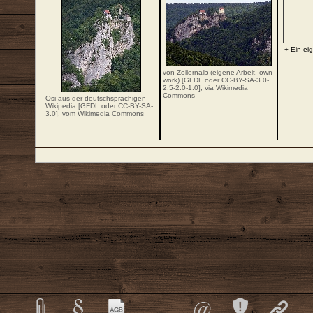
+ Ein ei
von Zollernalb (eigene Arbeit, own
work) [
GFDL
oder
CC-BY-SA-3.0-
2.5-2.0-1.0
],
via Wikimedia
Commons
Osi
aus der
deutschsprachigen
Wikipedia
[
GFDL
oder
CC-BY-SA-
3.0
],
vom Wikimedia Commons