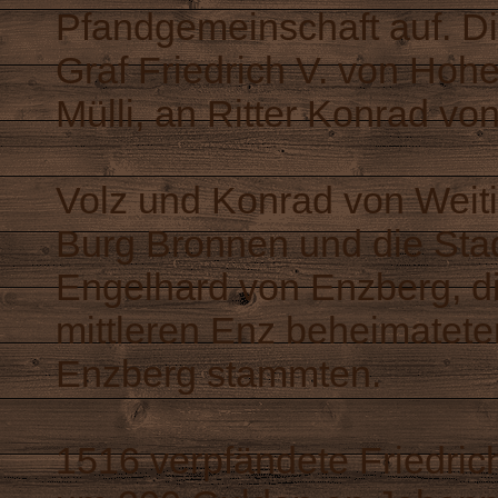
Pfandgemeinschaft auf. D
Graf Friedrich V. von Hoh
Mülli, an Ritter Konrad vo
Volz und Konrad von Weiti
Burg Bronnen und die Sta
Engelhard von Enzberg, d
mittleren Enz beheimatete
Enzberg stammten.
1516 verpfändete Friedri