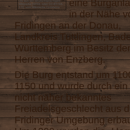
eine Burganl
Osi
aus der
deutschsprachigen
Wikipedia
[
GFDL
oder
CC-BY-SA-
3.0
],
vom Wikimedia Commons
in der Nähe v
Fridingen an der Donau,
Landkreis Tuttlingen, Bad
Württemberg im Besitz de
Herren von Enzberg.
Die Burg entstand um 110
1150 und wurde durch ein
nicht näher bekanntes
Freiadelsgeschlecht aus d
Fridinger Umgebung erbau