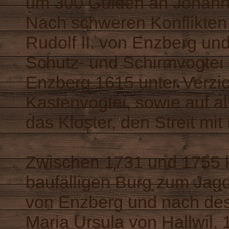
um 300 Gulden an Johann G
Nach schweren Konflikten
Rudolf II. von Enzberg un
Schutz- und Schirmvogtei
Enzberg 1615 unter Verzic
Kastenvogtei, sowie auf a
das Kloster, den Streit mi
Zwischen 1731 und 1755
baufälligen Burg zum Jagd
von Enzberg und nach des
Maria Ursula von Hallwil.