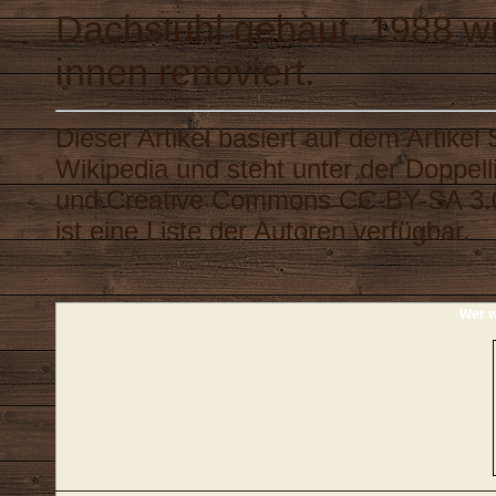
Dachstuhl gebaut. 1988 w
innen renoviert.
Dieser Artikel basiert auf dem Artikel
Wikipedia
und steht unter der Doppel
und
Creative Commons CC-BY-SA 3.
ist eine
Liste der Autoren
verfügbar.
Wer w