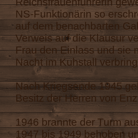
Reichsfrauenführerin gewe
NS-Funktionärin so ersch
auf dem benachbarten Gallu
Verweis auf die Klausur v
Frau den Einlass und sie 
Nacht im Kuhstall verbring
Nach Kriegsende 1945 gel
Besitz der Herren von Enz
1946 brannte der Turm au
1947 bis 1949 behoben un