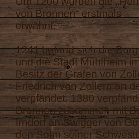
Um 1200 wurden die „Her
von Bronnen“ erstmals
erwähnt.
1241 befand sich die Burg
und die Stadt Mühlheim i
Besitz der Grafen von Zol
Friedrich von Zollern an 
verpfändet. 1380 verpfände
Bronnen zusammen mit Bu
Irndorf an Swigger von G
den Sohn seiner Schweste