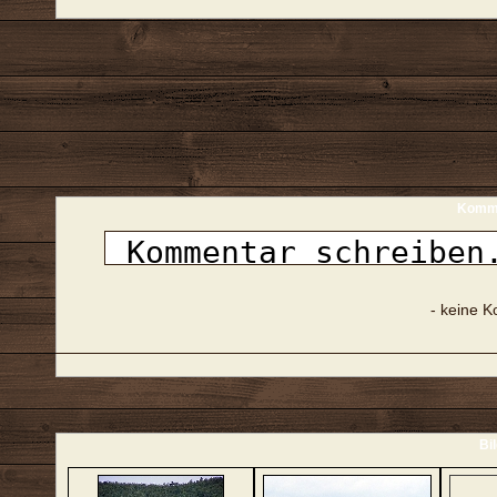
Komme
- keine 
Bi