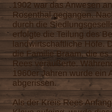
1902 war das Anwesen an
Rosenthal gegangen. Nac
durch die Siedlungsgesell
erfolgte die Teilung des Be
landwirtschaftliche Höfe.
die Familie Braam, die es
Rees veräußerte. Während
1960er Jahren wurde ein 
abgerissen.
Als der Kreis Rees Anfang