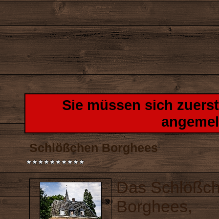
Sie müssen sich zuers
angemel
Schlößchen Borghees
Das Schlößc
Borghees,