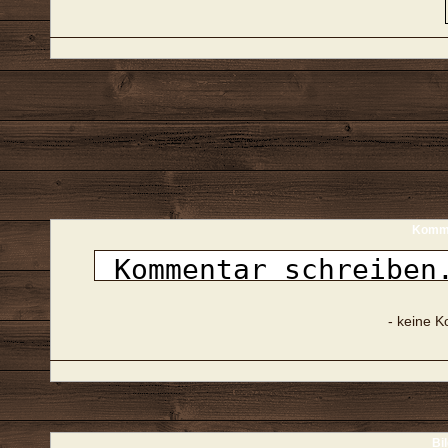
Komme
- keine 
Bi