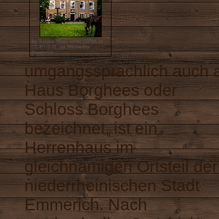
By Tuxyso (Own work) [
GFDL
or
CC-BY-3.0
],
via Wikimedia
Commons
umgangssprachlich auch a
Haus Borghees oder
Schloss Borghees
bezeichnet, ist ein
Herrenhaus im
gleichnamigen Ortsteil der
niederrheinischen Stadt
Emmerich. Nach