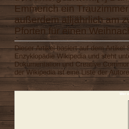
Emmerich ein Trauzimmer
außerdem alljährlich am 
Pforten für einen Weihnach
Dieser Artikel basiert auf dem Artikel
Enzyklopädie
Wikipedia
und steht unt
Dokumentation
und
Creative Common
der Wikipedia ist eine
Liste der Autor
Wer w