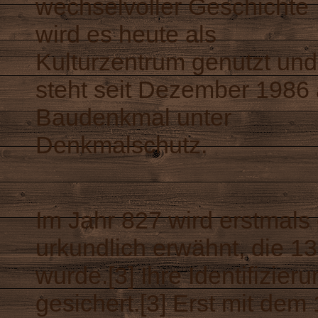
wechselvoller Geschichte
wird es heute als
Kulturzentrum genutzt und
steht seit Dezember 1986 
Baudenkmal unter
Denkmalschutz.
Im Jahr 827 wird erstmals 
urkundlich erwähnt, die 13
wurde.[3] Ihre Identifizier
gesichert.[3] Erst mit dem