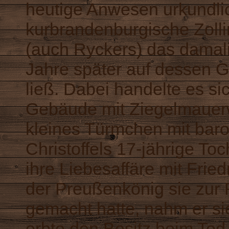
heutige Anwesen urkundlich
kurbrandenburgische Zollin
(auch Ryckers) das damal
Jahre später auf dessen G
ließ. Dabei handelte es s
Gebäude mit Ziegelmauerwe
kleines Türmchen mit baro
Christoffels 17-jährige To
ihre Liebesaffäre mit Frie
der Preußenkönig sie zur
gemacht hatte, nahm er sie
erbte den Besitz beim Tod 