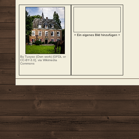
+ Ein eigenes Bild hinzufügen +
By Tuxyso (Own work) [
GFDL
or
CC-BY-3.0
],
via Wikimedia
Commons