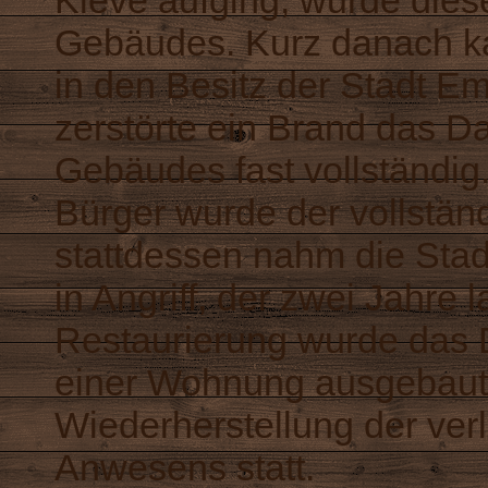
Kleve aufging, wurde dies
Gebäudes. Kurz danach 
in den Besitz der Stadt E
zerstörte ein Brand das 
Gebäudes fast vollständig.
Bürger wurde der vollständ
stattdessen nahm die Sta
in Angriff, der zwei Jahre 
Restaurierung wurde das
einer Wohnung ausgebaut.
Wiederherstellung der ve
Anwesens statt.