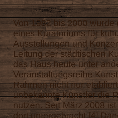
Von 1982 bis 2000 wurde 
eines Kuratoriums für kult
Ausstellungen und Konzerte
Leitung der städtischen Ku
das Haus heute unter ande
Veranstaltungsreihe Kunst, 
Rahmen nicht nur etablier
unbekannte Künstler die 
nutzen. Seit März 2008 is
dort untergebracht.[4] Da